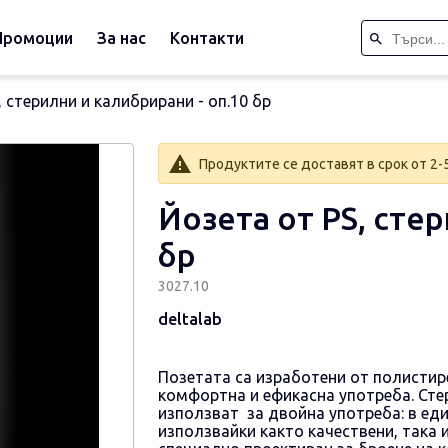
Промоции
За нас
Контакти
, стерилни и калибрирани - оп.10 бр
Продуктите се доставят в срок от 2-
Йозета от РS, стер
бр
3027.10
deltalab
Позетата са изработени от полистире
комфортна и ефикасна употреба.
Сте
използват за двойна употреба: в еди
използвайки както качествени, така 