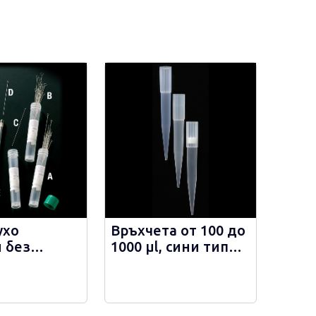
ухо
Връхчета от 100 до
 без
1000 µl, сини тип
л с
Gilson - 200080.1
 2 мм -