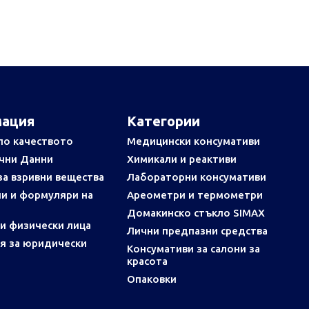
ация
Категории
по качеството
Медицински консумативи
чни Данни
Химикали и реактиви
за взривни вещества
Лабораторни консумативи
и и формуляри на
Ареометри и термометри
Домакинско стъкло SIMAX
и физически лица
Лични предпазни средства
я за юридически
Консумативи за салони за
красота
Опаковки