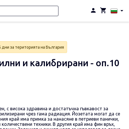
5 дни за територията на България
илни и калибрирани - оп.10
н, с висока здравина и достатъчна гъвкавост за
рилизирани чрез гама радиация.
Йозетата могат да се
ния край има примка за нанасяне в петриеви панички,
и количествени техники.
В другия край има фин връх,