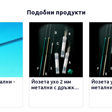
Подобни продукти
ални -
Йозета ухо 2 мм
Йозета 
метални с дръжка -
метални
302792
държате
диаметър
302762