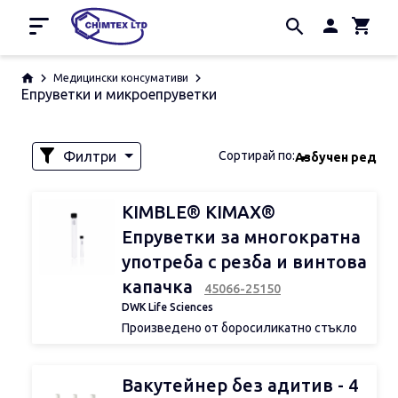
Начало
Медицински консумативи
Епруветки и микроепруветки
Промоции
Производители
За нас
Филтри
Сортирай по:
Азбучен ред
Контакти
Наличност
KIMBLE® KIMAX®
Епруветки за многократна
употреба с резба и винтова
Обем
капачка
45066-25150
DWK Life Sciences
Произведено от боросиликатно стъкло
3.3
d 1
Снабдени с фенолни капачки с винтова
резба, несвързани
Вакутейнер без адитив - 4
Серия 45066 е проектирана съгласно