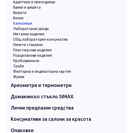
Адаптери и преходници
Банки и шишета
Бюрети
Везни
Капкомери
Лабораторни уреди
Метални изделия
Общ лабораторен консуматив
Пипети стъклени
Пластмасови изделия
Порцеланови изделия
Пробовземачи
Тръби
Филтърна и индикаторна хартия
Фунии
Ареометри и термометри
Ареометри
Вискозиметри
Влагомери
Термометри дигитални
Термометри индустриални
Термометри лабораторни
Домакинско стъкло SIMAX
Съдове за готвене
Съдове за печене
Съдове за сервиране
Съдове за съхранение
Лични предпазни средства
Гащеризони и предпазно облекло
Консумативи за лице и тяло
Маски
Очила и визьори
Почистващи консумативи
Ръкавици
Консумативи за салони за красота
Други консумативи
Защитни маски
Нитрилни ръкавици
Почистващи тампони
Чаршафи на ролка за кушетки
Опаковки