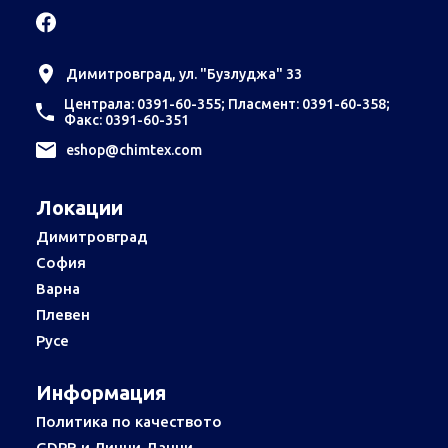
Димитровград, ул. "Бузлуджа" 33
Централа: 0391-60-355; Пласмент: 0391-60-358;
Факс: 0391-60-351
еshop@chimtex.com
Локации
Димитровград
София
Варна
Плевен
Русе
Информация
Политика по качеството
GDPR и Лични Данни