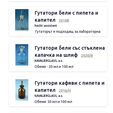
на Щросхшайн с пипета, прозрачно
стъкло, без надпис.
Гутатори бели с пипета и
капител
2016В
hecht-assistent
Гутаторът е подходящ за лабораторна
работа.
Гутатори бели със стъклена
капачка на шлиф
2020/В
KAVALIERGLASS, a.s.
Обеми - 50 мл и 100 мл
Гутатори кафяви с пипета и
капител
2016/H
KAVALIERGLASS, a.s.
Обеми: 50 мл и 100 мл
Подходящи за титруване или за
съхранение на светлочувствителни