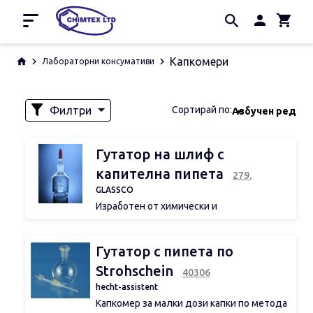
Начало
Капкомери
Лабораторни консумативи
Промоции
Производители
Филтри
Сортирай по:
Азбучен ред
За нас
Контакти
Наличност
Гутатор на шлиф с
капителна пипета
279.
GLASSCO
Изработен от химически и
Обем
топлоустойчиво стъкло Boro 3.3
Тези гутатори се предлагат със
сменяема шлифована връзка, с капкомер
Гутатор с пипета по
и гумен капител
Предлагат се от прозрачно и кафяво
Strohschein
40306
стъкло
hecht-assistent
Капкомер за малки дози капки по метода