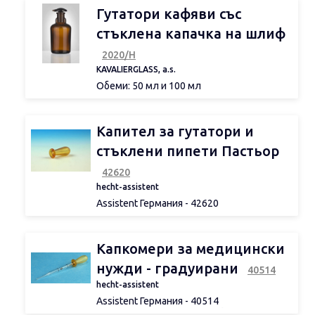
реактиви.
Гутатори кафяви със
стъклена капачка на шлиф
2020/Н
KAVALIERGLASS, a.s.
Обеми: 50 мл и 100 мл
Капител за гутатори и
стъклени пипети Пастьор
42620
hecht-assistent
Assistent Германия - 42620
Изработен от силиконизиран латекс.
Капкомери за медицински
нужди - градуирани
40514
hecht-assistent
Assistent Германия - 40514
дълъг удължен връх (прибл. 30 мм), с