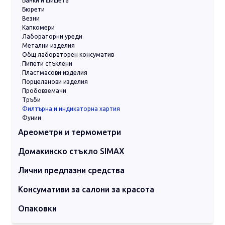
Банки и шишета
◤ Предлага се в кутии от 100
Бюрети
пластмасови ленти (PS).
Везни
Капкомери
Лабораторни уреди
Метални изделия
Общ лабораторен консуматив
Пипети стъклени
Пластмасови изделия
Порцеланови изделия
Пробовземачи
Тръби
Филтърна и индикаторна хартия
Фунии
Ареометри и термометри
Ареометри
Вискозиметри
Влагомери
Термометри дигитални
Термометри индустриални
Термометри лабораторни
Домакинско стъкло SIMAX
Съдове за готвене
Съдове за печене
Съдове за сервиране
Съдове за съхранение
Лични предпазни средства
Гащеризони и предпазно облекло
Консумативи за лице и тяло
Маски
Очила и визьори
Почистващи консумативи
Ръкавици
Консумативи за салони за красота
Други консумативи
Защитни маски
Нитрилни ръкавици
Почистващи тампони
Чаршафи на ролка за кушетки
Опаковки
Пластмасови опаковки
Стъклени опаковки