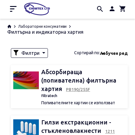
Начало
Лабораторни консумативи
Филтърна и индикаторна хартия
Промоции
Производители
За нас
Филтри
Сортирай по:
Азбучен ред
Контакти
Наличност
Абсорбираща
(попивателна) филтърна
хартия
PB190/255F
Обем
filtratech
Попивателните хартии се използват
заради отличните им абсорбиращи
качества.
Т
е са подходящи за
методът на
d 1
Cobb (определяне на водопоглъщането
Гилзи екстракционни -
при производството на оразмерена
хартия)
или за целулозната
стъкленовлакнести
1211
промишленост (изпитване за образуване