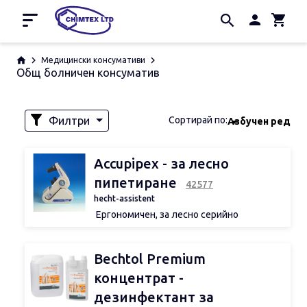
Начало
Медицински консумативи
Общ болничен консуматив
Промоции
Производители
За нас
Филтри
Сортирай по:
Азбучен ред
Контакти
Наличност
Accupipex - за лесно
пипетиране
42577
hecht-assistent
Обем
Ергономичен, за лесно серийно
пипетиране, с регулируема пипетна дюза
• за всички пипети от 0,1 до 100 ml
• акумулаторна батерия: AAA 800 mAh 3,6
Bechtol Premium
V
d 1
• LED дисплей на батерията
концентрат -
• пипетен адаптер от полипроиплен,
дезинфектант за
филтър от PTFE