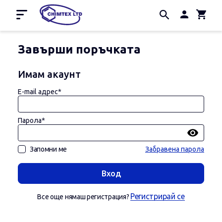
Начало
Завърши поръчката
Промоции
Имам акаунт
За нас
E-mail адрес*
Контакти
Парола*
Запомни ме
Забравена парола
Вход
Регистрирай се
Все още нямаш регистрация?