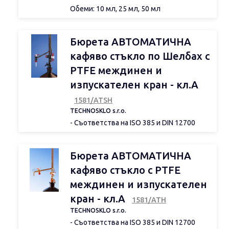
Обеми: 10 мл, 25 мл, 50 мл
Бюрета АВТОМАТИЧНА
кафяво стъкло по Шелбах с
PTFE междинен и
изпускателен кран - кл.А
1581/АТSН
TECHNOSKLO s.r.o.
- Съответства на ISO 385 и DIN 12700
- Произведена от боросиликатно стъкло
3.3
- С автоматично нулиране
Бюрета АВТОМАТИЧНА
- Ключов спирателен стъклен кран
- Шлиф конус NS 29/32
кафяво стъкло с PTFE
- Бяла градуировка
междинен и изпускателен
кран - кл.А
1581/АТН
TECHNOSKLO s.r.o.
- Съответства на ISO 385 и DIN 12700