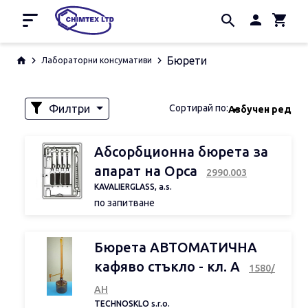
Начало
Бюрети
Лабораторни консумативи
Промоции
Производители
Филтри
Сортирай по:
Азбучен ред
За нас
Контакти
Наличност
Абсорбционна бюрета за
апарат на Орса
2990.003
KAVALIERGLASS, a.s.
по запитване
Обем
Бюрета АВТОМАТИЧНА
кафяво стъкло - кл. А
1580/
АН
TECHNOSKLO s.r.o.