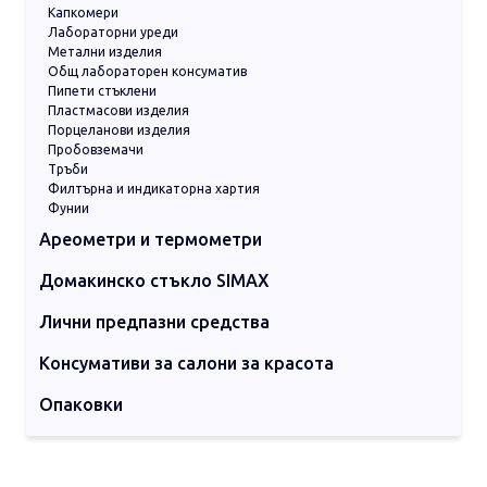
Горната част на бюретата е затворена,
Капкомери
дизайна като бюрета ПЕЛЕ титруване;
Лабораторни уреди
така се избягва замърсяването.
Метални изделия
Бюретата е с ивица на Шелбах
Общ лабораторен консуматив
градуировка „ASSISTENT-PERMANENT“,
Пипети стъклени
калибрирана, фасетиран изходен връх.
Пластмасови изделия
Порцеланови изделия
Пробовземачи
Тръби
Филтърна и индикаторна хартия
Фунии
Ареометри и термометри
Ареометри
Вискозиметри
Влагомери
Термометри дигитални
Термометри индустриални
Термометри лабораторни
Домакинско стъкло SIMAX
Съдове за готвене
Съдове за печене
Съдове за сервиране
Съдове за съхранение
Лични предпазни средства
Гащеризони и предпазно облекло
Консумативи за лице и тяло
Маски
Очила и визьори
Почистващи консумативи
Ръкавици
Консумативи за салони за красота
Други консумативи
Защитни маски
Нитрилни ръкавици
Почистващи тампони
Чаршафи на ролка за кушетки
Опаковки
Пластмасови опаковки
Стъклени опаковки