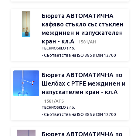
- Произведена от боросиликатно стъкло
3.3
- С автоматично нулиране
Бюрета АВТОМАТИЧНА
- Ключов спирателен стъклен кран
- Шлиф конус NS 29/32
кафяво стъкло със стъклен
- Бяла градуировка
междинен и изпускателен
кран - кл.А
1581/АН
TECHNOSKLO s.r.o.
- Съответства на ISO 385 и DIN 12700
- Произведена от боросиликатно стъкло
3.3
- С автоматично нулиране
Бюрета АВТОМАТИЧНА по
- Ключов спирателен стъклен кран
- Шлиф конус NS 29/32
Шелбах с PTFE междинен и
- Бяла градуировка
изпускателен кран - кл.А
1581/АТS
TECHNOSKLO s.r.o.
- Съответства на ISO 385 и DIN 12700
- Произведена от боросиликатно стъкло
3.3
- С автоматично нулиране
Бюрета АВТОМАТИЧНА по
- Ключов спирателен PTFE кран