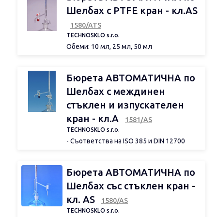
- Шлиф конус NS 29/32
Шелбах с PTFE кран - кл.АS
- Градуировка по Шелбах
1580/ATS
TECHNOSKLO s.r.o.
Обеми: 10 мл, 25 мл, 50 мл
Бюрета АВТОМАТИЧНА по
Шелбах с междинен
стъклен и изпускателен
кран - кл.А
1581/АS
TECHNOSKLO s.r.o.
- Съответства на ISO 385 и DIN 12700
- Произведена от боросиликатно стъкло
3.3
- С автоматично нулиране
Бюрета АВТОМАТИЧНА по
- Ключов спирателен стъклен кран
- Шлиф NS 29/32
Шелбах със стъклен кран -
- Градуировка по Шелбах
кл. AS
Обеми: 10 мл, 25 мл, 50 мл, 100 мл
1580/AS
TECHNOSKLO s.r.o.