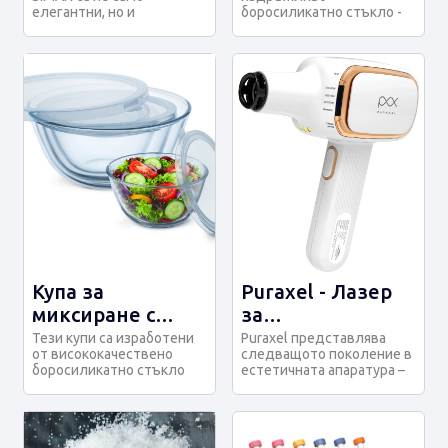
банбуков капак
елегантни, но и
боросиликатно стъкло -
издръжливи и практични.
Съхранявате храната си
Благодарение на затв...
свежа за по-дълго...
Купа за
Puraxel - Лазер
миксиране с
за
пластмасов
трансдермална
Тези купи са изработени
Puraxel представлява
от висококачествено
следващото поколение в
капак
доставка на
боросиликатно стъкло
естетичната апаратура –
активни
SIMAX и се предлагат в
преносима и мощна
различни обе...
фракционна лаз...
съставки