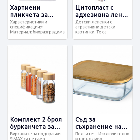
Хартиени
Цитопласт с
пликчета за
адхезивна лента
аптека
- детски принт
Характеристики и
Детски лепенки с
спецификации:•
атрактивни детски
Материал: биоразградима
картинки. Те са
опаковъчна хартия от
хипоалергични и
чиста целулоза• Цвят: б...
водоустойчиви, ефикасно
защитават...
Комплект 2 броя
Съд за
бурканчета за
съхранение на
подправки
продукти с
Бурканите за подправки
Ползите: - Изключително
SIMAX са не само
издръжливо