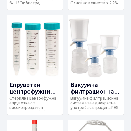
%; H2O): бистра,
Основно вещество: 25%
безцветна до
APHA цвят: 10
жълтеникава pH (5...
Редуциращо веществ...
Епруветки
Вакуумна
центрофужни
филтрационна
CLEARLine®
система за
Стерилна центрофужна
Вакуумна филтрационна
епруветка от
система за еднократна
еднократна
високопрозрачен
употреба с вградена PES
употреба с
полипропилен (PP) с
мембрана, идеална за
винтова капачка от
стерилна фи...
вградена PES
полиетилен...
мембрана