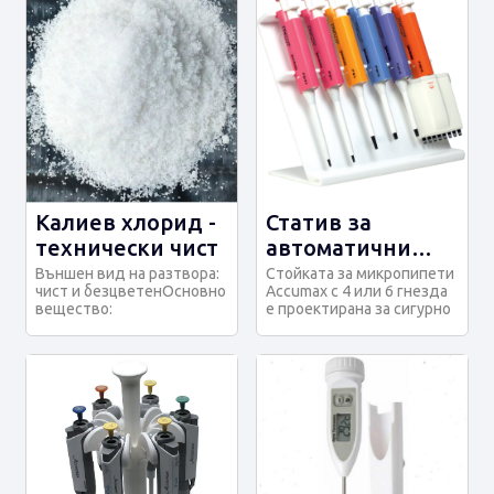
Калиев хлорид -
Статив за
технически чист
автоматични
пипети
Външен вид на разтвора:
Стойката за микропипети
чист и безцветенОсновно
Accumax с 4 или 6 гнезда
вещество:
е проектирана за сигурно
99,8%Киселинност или
задържане и
основност: отговаря н...
организиране н...