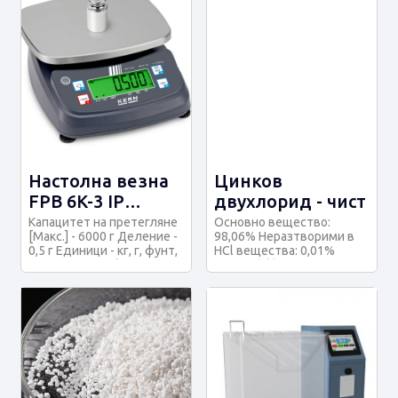
Настолна везна
Цинков
FPB 6K-3 IP
двухлорид - чист
защитена
Капацитет на претегляне
Основно вещество:
[Макс.] - 6000 г Деление -
98,06% Неразтворими в
0,5 г Единици - кг, г, фунт,
HCl вещества: 0,01%
унции, PCS, tJ, ф...
Олово (Pb): 0,0003%
Желязо (Fe)): 0,...