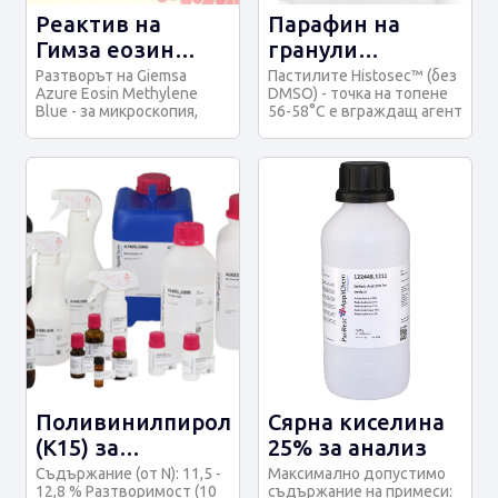
Реактив на
Парафин на
Гимза еозин
гранули
метиленово
Histosec™ (без
Разтворът на Giemsa
Пастилите Histosec™ (без
Azure Eosin Methylene
DMSO) - точка на топене
синьо за
DMSO)
Blue - за микроскопия,
56-58°C е вграждащ агент
микроскопия
може да се използва за
за хистология.
оцветяване н...
Диапазонът...
Поливинилпиролидон
Сярна киселина
(K15) за
25% за анализ
биохимия
Съдържание (от N): 11,5 -
Максимално допустимо
12,8 % Разтворимост (10
съдържание на примеси: