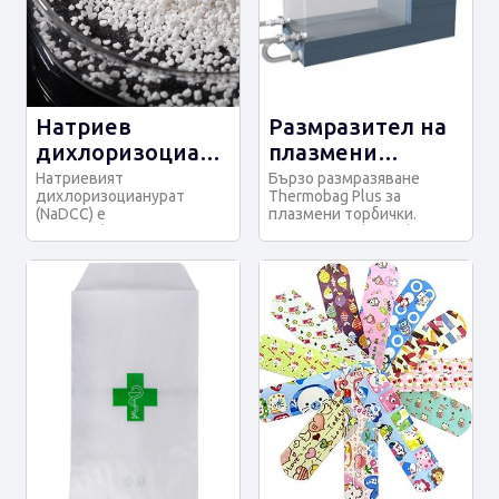
Натриев
Размразител на
дихлоризоцианурат
плазмени
за дезинфекция
торбички
Натриевият
Бързо размразяване
дихлоризоцианурат
Thermobag Plus за
(NaDCC) е
плазмени торбички.
високоефективен хлорен
Системата Thermobag
дезинфектант. При
Plus е прост, напълно а...
контакт с вода той о...