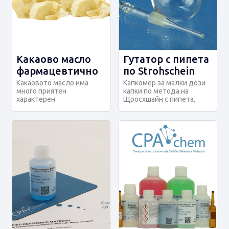
Какаово масло
Гутатор с пипета
фармацевтично
по Strohschein
Какаовото масло има
Капкомер за малки дози
много приятен
капки по метода на
характерен
Щросхшайн с пипета,
аромат.Подходящо е за
прозрачно стъкло, без
готвене и козметични
надпис.
цели. Произв...