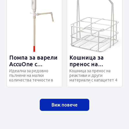
Помпа за варели
Кошница за
AccuOne с
пренос на
батерии
реактиви -
Идеална за редовно
Кошница за пренос на
пълнене на малки
реактиви и други
метална
количества течности в
материали с капацитет 4
малки контейнери с тесни
х 1 л. Изработени от
отвори Уникална...
здрава метална те...
Виж повече