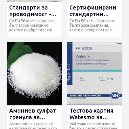
Стандарти за
Сертифицирани
проводимост -
стандартни
CPAchem
разтвори -
Си Пи Ей кем е френско-
Си Пи Ей кем е френско-
българска компания,
българска компания,
CPAchem
която е изобретател и
която е изобретател и
световен лидер в
световен лидер в
производството на...
производството на...
Амониев сулфат
Тестова хартия
гранула за
Watesmo за
торене
определяне на
Амониевият сулфат се
Watesmo се използва за
използва предимно като
бързо и лесно откриване