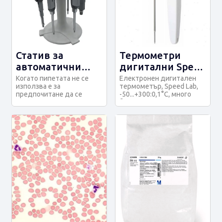
Статив за
Термометри
автоматични
дигитални Speed
пипети - въртящ
​​Lab от - 50 до +
Когато пипетата не се
Електронен дигитален
използва е за
термометър, Speed ​​Lab,
300:0,1 С
предпочитане да се
-50...+300:0,1°C, много
съхранява в изправено
бърза реакция, висока
положение, за да се изб...
точност,...