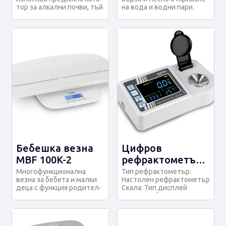
вода в
тор за алкални почви, тъй
на вода и водни пари.
органични
като помага за
Цветната реакция е
намаляване на p...
необратима и...
разтворители
Бебешка везна
Цифров
MBF 100K-2
рефрактометър
ORL 94LM за
Многофункционална
Тип рефрактометър:
везна за бебета и малки
Настолен рефрактометър
хранителната
деца с функция родител-
Скала: Тип дисплей
промишленост
дете Максимална
Цифров Област на
товароносимост - 2...
приложение: Храни...