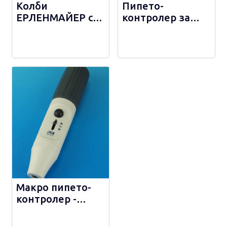
Колби
Пипето-
ЕРЛЕНМАЙЕР с
контролер за
шлиф,
пипети VITLAB
градуирани -
pipeo® - 1631500
DURAN® - 41915
Макро пипето-
контролер -
42576