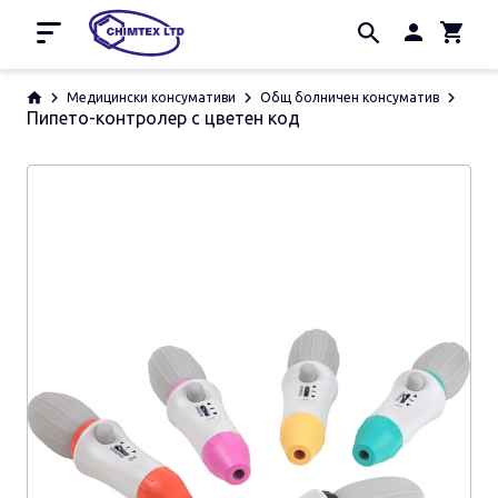
Начало
Медицински консумативи
Общ болничен консуматив
Пипето-контролер с цветен код
Промоции
За нас
Контакти