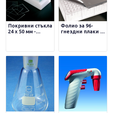
Покривни стъкла
Фолио за 96-
24 х 50 мм -
гнездни плаки -
D102450
900320