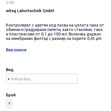
5.382
witeg Labortechnik GmbH
Контролерът с цветен код пасва на цялата гама от
обемни и градуирани пипети, както стъклени, така
и пластмасови от 0,1 до 100 мл. Включва държач
на мембранен филтър с размер на порите: 0,45 µm
Виж повече
Вид
Избери Вид...
Брой
1