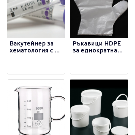
Вакутейнер за
Ръкавици HDPE
хематология с К2
за еднократна
ЕДТА - 2 мл,
употреба - 0267
лилава капачка -
13505