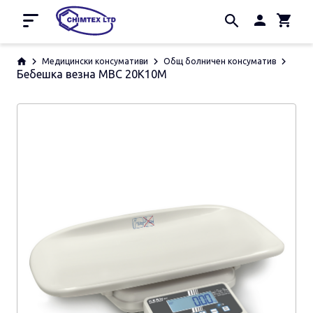
Начало
Медицински консумативи
Общ болничен консуматив
Бебешка везна MBC 20K10M
Промоции
За нас
Контакти