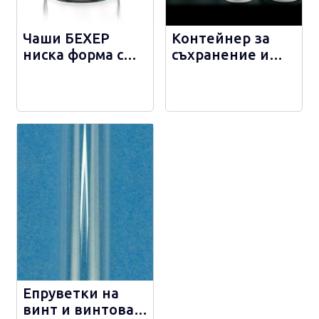
Чаши БЕХЕР
Контейнер за
ниска форма с
съхранение и
дръжка SIMAX -
транспортиране
154
на проби от
полипропилен -
24101
Епруветки на
винт и винтова