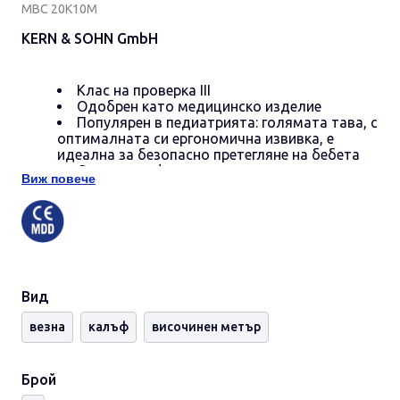
MBC 20K10M
KERN & SOHN GmbH
Клас на проверка III
Одобрен като медицинско изделие
Популярен в педиатрията: голямата тава, с
оптималната си ергономична извивка, е
идеална за безопасно претегляне на бебета
Специална функция за неонатологични
Виж повече
центрове: Функция за разлика за изчисляване
на наддаването на тегло преди и след
хранене
Здрава ABS пластмаса.
Лесно и хигиенично почистване
Сигурно и неплъзгащо се позициониране с
гумени крачета
Вид
Функция задържане: При претегляне на
пациенти, които не могат да лежат
везна
калъф
височинен метър
неподвижно, се определя средна стойност на
теглото. Това позволява достатъчно време
за грижа за малкия пациент и след това
Брой
получаване на отчитане на теглото
Защитен работен капак, включен в