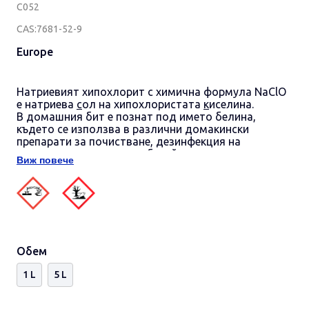
С052
CAS:7681-52-9
Europe
Натриевият хипохлорит
с химична формула NaClO
е натриева
с
ол на хипохлористата
к
иселина.
В домашния бит е познат под името
белина
,
където се използва в различни домакински
препарати за почистване,
д
езинфекция на
санитарни помещения и басейни, отстраняване на
Виж повече
плесен, избелване на дрехи и други.
Корозивните свойства на съединението, широкото
му разпространение и продуктите му на реакция го
правят рисков фактор. Смесването на течна белина
с други почистващи препарати, като например
киселини или амоняк може да доведе до
образуването на отровни газове
Обем
Да се пази далеч от деца!
1 L
5 L
Концентрации - различни в зависимост от
предназначението на разтвора.