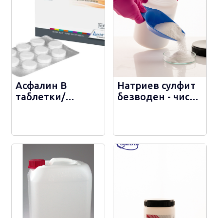
Асфалин В
Натриев сулфит
таблетки/
безводен - чист -
заместител на
С286
параформалдехид/
- 554