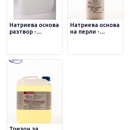
Натриева основа
Натриева основа
разтвор -
на перли -
фармацевтична -
фармацевтична -
С296.1
С296
Тризон за