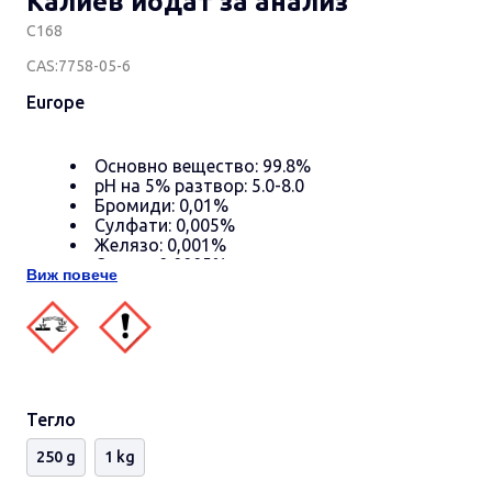
Калиев йодат за анализ
С168
CAS:7758-05-6
Europe
Основно вещество: 99.8%
рН на 5% разтвор: 5.0-8.0
Бромиди: 0,01%
Сулфати: 0,005%
Желязо: 0,001%
Олово: 0,0005%
Виж повече
Неразтворими въъ вода вещества: 0,05%
Хлориди и бромиди (Cl + Br): 0,02%
Тегло
250 g
1 kg