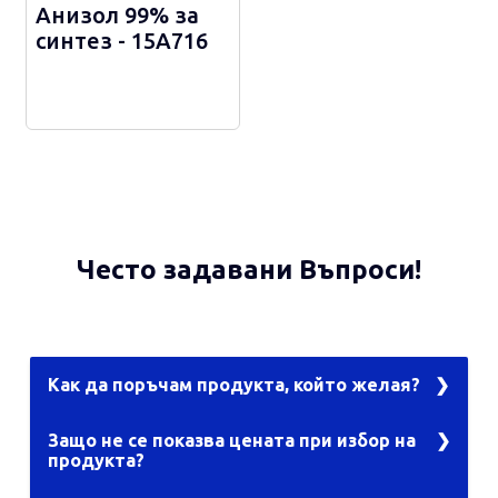
Анизол 99% за
синтез - 15А716
Често задавани Въпроси!
Как да поръчам продукта, който желая?
Първо опитайте с търсачката, като въведете
Защо не се показва цената при избор на
дума или каталожен номер. В случай, че не
продукта?
намирате желания продукт, изберете
желаната категория и разгледайте продуктите
За да видите цената на желания от вас