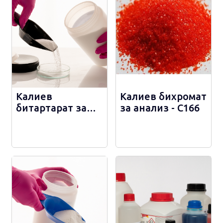
Калиев
Калиев бихромат
битартарат за
за анализ - С166
анализ - С165